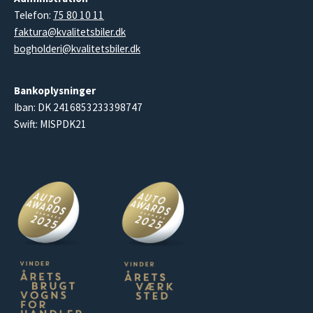
Telefon:
75 80 10 11
faktura@kvalitetsbiler.dk
bogholderi@kvalitetsbiler.dk
Bankoplysninger
Iban: DK 2416853233398747
Swift: MISPDK21