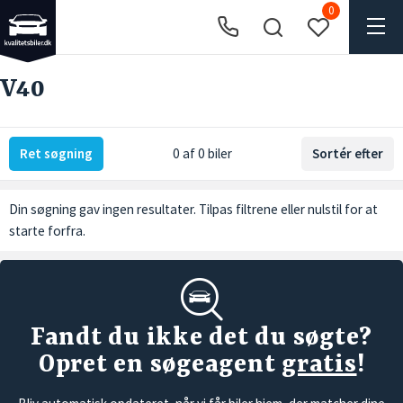
0
V40
Ret søgning
0 af 0 biler
Sortér efter
Din søgning gav ingen resultater. Tilpas filtrene eller
nulstil
for at
starte forfra.
Fandt du ikke det du søgte?
Opret en søgeagent
gratis
!