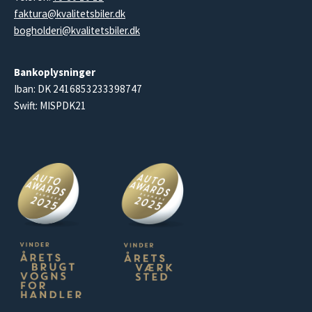
faktura@kvalitetsbiler.dk
bogholderi@kvalitetsbiler.dk
Bankoplysninger
Iban: DK 2416853233398747
Swift: MISPDK21