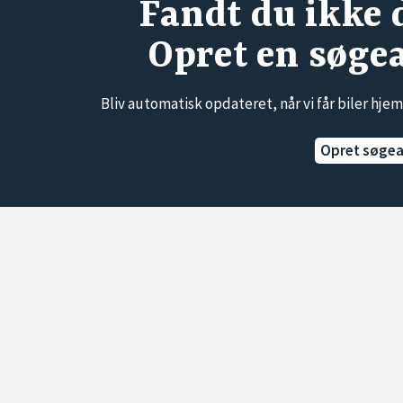
Fandt du ikke 
Opret en søge
Bliv automatisk opdateret, når vi får biler hjem
Opret søge