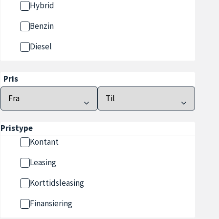
Hybrid
Benzin
Diesel
Pris
Pristype
Kontant
Leasing
Korttidsleasing
Finansiering