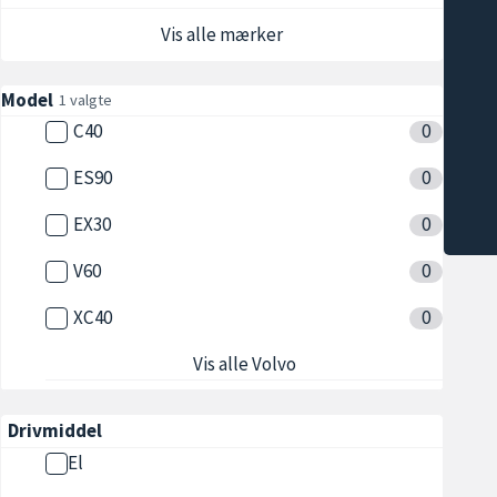
Vis alle mærker
Model
1 valgte
C40
0
ES90
0
EX30
0
V60
0
XC40
0
Vis alle Volvo
Drivmiddel
El