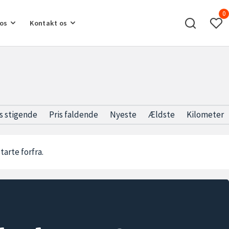
0
os
Kontakt os
is stigende
Pris faldende
Nyeste
Ældste
Kilometer
starte forfra.