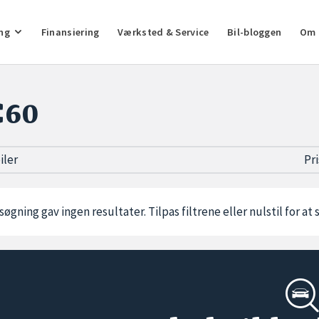
ng
Finansiering
Værksted & Service
Bil-bloggen
Om 
C60
biler
Pr
søgning gav ingen resultater. Tilpas filtrene eller
nulstil
for at 