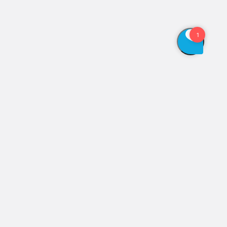
Vis åbningstider
Genveje