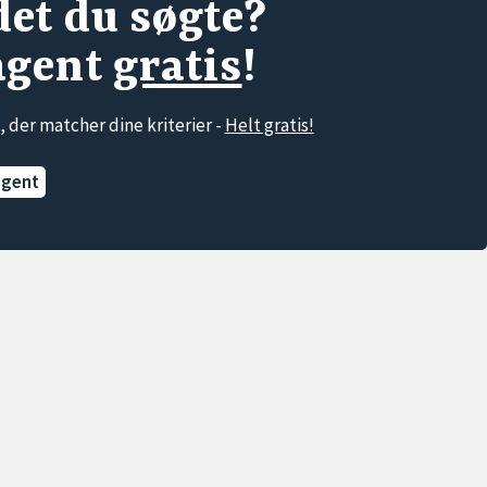
det du søgte?
agent
gratis
!
, der matcher dine kriterier -
Helt gratis!
agent