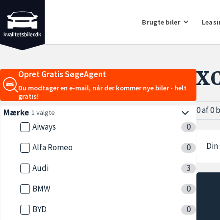
Brugte biler
Leasi
X
Opret Gratis SøgeAgent
Du modtager en e-mail, når der kommer nye biler - helt
gratis!
0 af 0 
Mærke
1 valgte
Aiways
0
Din 
Alfa Romeo
0
Audi
3
BMW
0
BYD
0