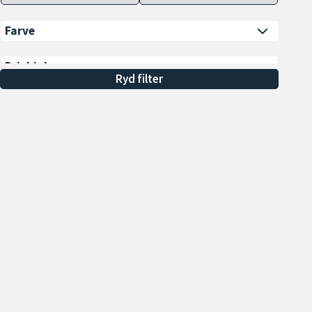
Farve
Drivhjul
Ryd filter
Antal døre
Tilkoblingsvægt m. bremser
(min.)
Alle
Min. 600 kg
Min. 700 kg
Min. 800 kg
Min. 900 kg
Åbningstider
Sa
Min. 1000 kg
Hverdage 09.00 - 17.00
To