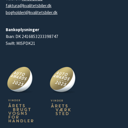
faktura@kvalitetsbiler.dk
bogholderi@kvalitetsbiler.dk
Bankoplysninger
Iban: DK 2416853233398747
Swift: MISPDK21