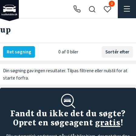
0
up
Ret søgning
0 af 0 biler
Sortér efter
Din søgning gav ingen resultater. Tilpas filtrene eller
nulstil
for at
starte forfra.
Fandt du ikke det du søgte?
Opret en søgeagent
gratis
!