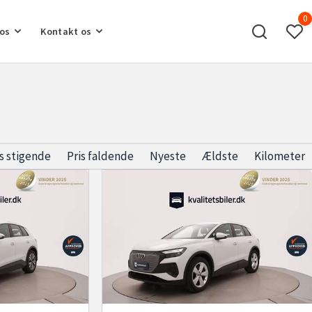
0
os
Kontakt os
is stigende
Pris faldende
Nyeste
Ældste
Kilometer