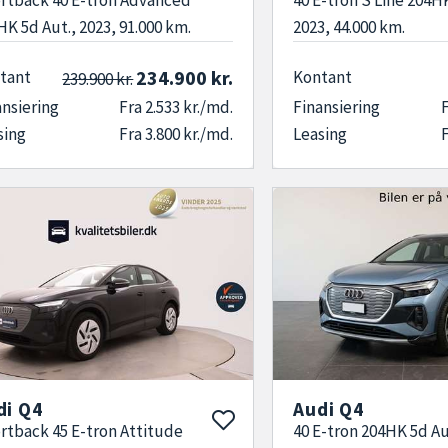
HK 5d Aut., 2023, 91.000 km.
2023, 44.000 km.
234.900 kr.
tant
Kontant
239.900 kr.
ansiering
Fra 2.533 kr./md.
Finansiering
F
sing
Fra 3.800 kr./md.
Leasing
F
di Q4
Audi Q4
rtback 45 E-tron Attitude
40 E-tron 204HK 5d Au