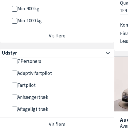
Qua
Min. 900 kg
159
Min. 1000 kg
Kon
Fin
Vis flere
Lea
Udstyr
7 Personers
Adaptiv fartpilot
Fartpilot
Anhængertræk
Aftageligt træk
Au
Vis flere
Ava