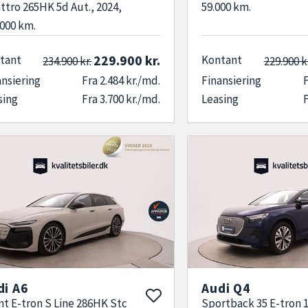
ttro 265HK 5d Aut., 2024,
59.000 km.
.000 km.
229.900 kr.
tant
Kontant
234.900 kr.
229.900 k
ansiering
Fra 2.484 kr./md.
Finansiering
F
sing
Fra 3.700 kr./md.
Leasing
F
di A6
Audi Q4
nt E-tron S Line 286HK Stc
Sportback 35 E-tron 