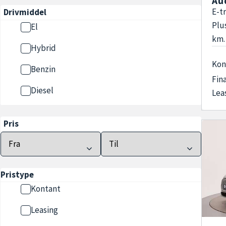
Au
E-t
Drivmiddel
Plu
El
km.
Hybrid
Kon
Benzin
Fin
Diesel
Lea
Pris
Pristype
Kontant
Leasing