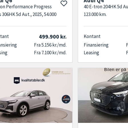
di Q6
Audi Q4
ron Performance Progress
40 E-tron 204HK 5d Au
s 306HK 5d Aut., 2025, 54.000
123.000 km.
499.900 kr.
tant
Kontant
ansiering
Fra 5.156 kr./md.
Finansiering
F
sing
Fra 7.100 kr./md.
Leasing
F