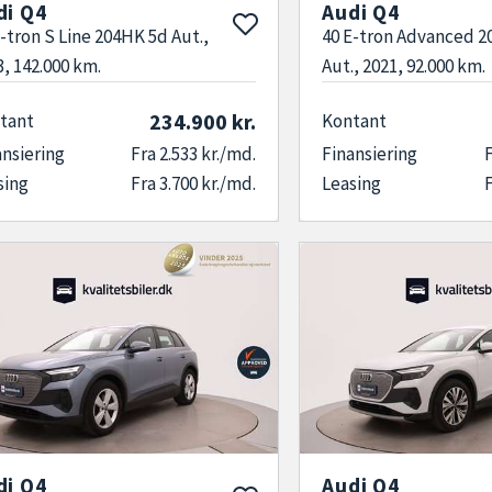
di Q4
Audi Q4
E-tron S Line 204HK 5d Aut.,
40 E-tron Advanced 
3, 142.000 km.
Aut., 2021, 92.000 km.
234.900 kr.
tant
Kontant
ansiering
Fra 2.533 kr./md.
Finansiering
F
sing
Fra 3.700 kr./md.
Leasing
F
di Q4
Audi Q4