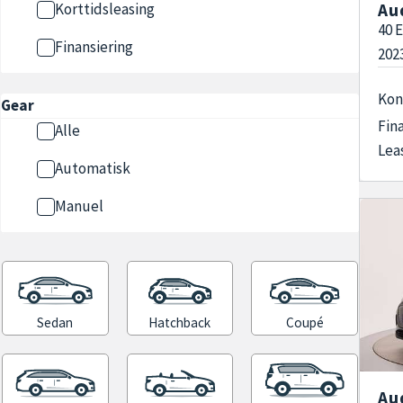
Au
Korttidsleasing
40 
Finansiering
202
Kon
Gear
Fin
Alle
Lea
Automatisk
Manuel
Sedan
Hatchback
Coupé
Au