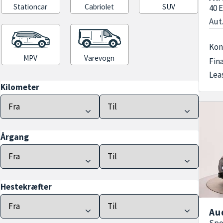
Stationcar
Cabriolet
SUV
40 
Aut.
Kon
MPV
Varevogn
Fin
Lea
Kilometer
Årgang
Hestekræfter
Au
Spo