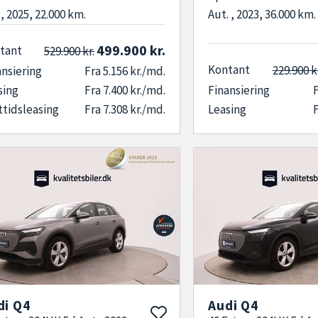
, 2025, 22.000 km.
Aut. , 2023, 36.000 km.
499.900 kr.
tant
529.900 kr.
Kontant
229.900 k
ansiering
Fra 5.156 kr./md.
sing
Fra 7.400 kr./md.
Finansiering
F
ttidsleasing
Fra 7.308 kr./md.
Leasing
F
di Q4
Audi Q4