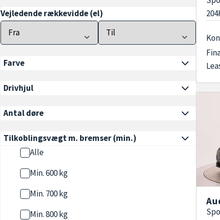
204
Vejledende rækkevidde (el)
Kon
Fin
Farve
Lea
Drivhjul
Antal døre
Tilkoblingsvægt m. bremser
(min.)
Alle
Min. 600 kg
Min. 700 kg
Au
Spo
Min. 800 kg