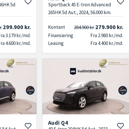
286HK 5d
Sportback 45 E-tron Advanced
265HK 5d Aut., 2024, 56.000 km.
299.900 kr.
279.900 kr.
Kontant
r.
284.900 kr.
ra 3.179 kr./md.
Finansiering
Fra 2.980 kr./md.
ra 4.600 kr./md.
Leasing
Fra 4.400 kr./md.
Audi Q4
K 5d Aut.,
40 E-tron 204HK 5d Aut., 2023,