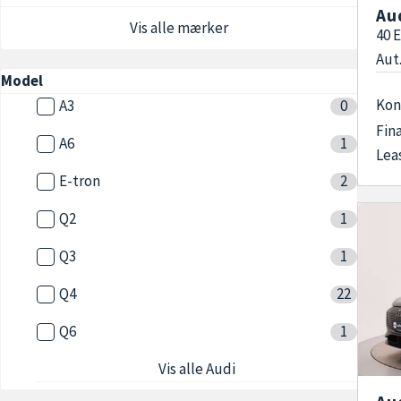
Au
Vis alle mærker
40 
Aut.
Model
Kon
A3
0
Fin
A6
1
Lea
E-tron
2
Q2
1
Q3
1
Q4
22
Q6
1
Vis alle Audi