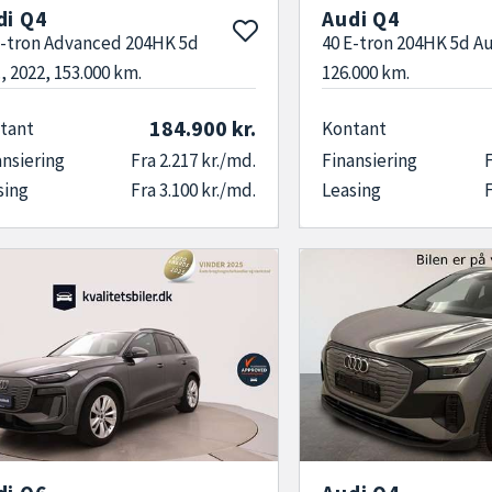
di Q4
Audi Q4
E-tron Advanced 204HK 5d
40 E-tron 204HK 5d Au
, 2022, 153.000 km.
126.000 km.
184.900 kr.
tant
Kontant
ansiering
Fra 2.217 kr./md.
Finansiering
F
sing
Fra 3.100 kr./md.
Leasing
F