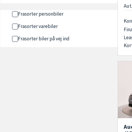
Aut.
Frasorter personbiler
Kon
Frasorter varebiler
Fin
Lea
Frasorter biler på vej ind
Kor
Au