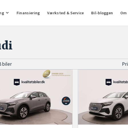
ng
Finansiering
Værksted & Service
Bil-bloggen
Om 
di
8 biler
Pr