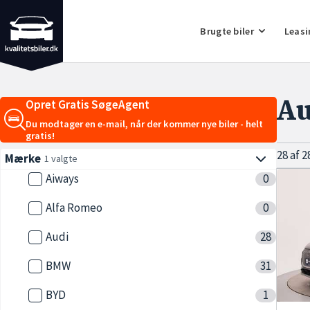
Brugte biler
Leasi
Au
Opret Gratis SøgeAgent
Du modtager en e-mail, når der kommer nye biler - helt
gratis!
28 af 2
Mærke
1 valgte
Aiways
0
Alfa Romeo
0
Audi
28
BMW
31
BYD
1