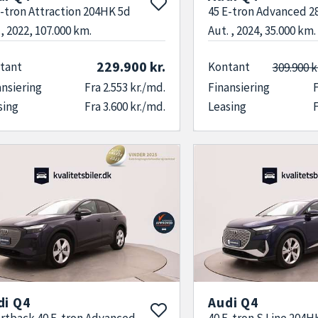
E-tron Attraction 204HK 5d
45 E-tron Advanced 
, 2022, 107.000 km.
Aut. , 2024, 35.000 km.
229.900 kr.
tant
Kontant
309.900 k
ansiering
Fra 2.553 kr./md.
Finansiering
F
sing
Fra 3.600 kr./md.
Leasing
F
di Q4
Audi Q4
rtback 40 E-tron Advanced
40 E-tron S Line 204H