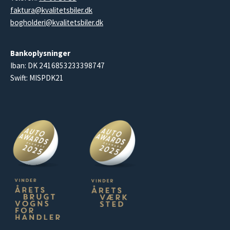
faktura@kvalitetsbiler.dk
bogholderi@kvalitetsbiler.dk
Bankoplysninger
Iban: DK 2416853233398747
Swift: MISPDK21