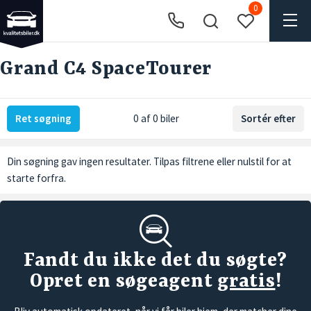
0
Grand C4 SpaceTourer
Ret søgning
0 af 0 biler
Sortér efter
Din søgning gav ingen resultater. Tilpas filtrene eller
nulstil
for at
starte forfra.
Fandt du ikke det du søgte?
Opret en søgeagent
gratis
!