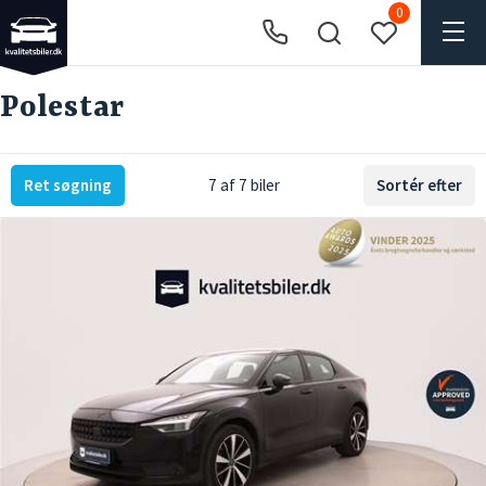
0
Polestar
Ret søgning
7 af 7 biler
Sortér efter