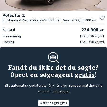
Polestar 2
EL Standard Range Plus 224HK 5d Trinl. Gear, 2022, 50.000 km.
234.900 kr.
Kontant
Finansiering
Fra 2.628 kr./md.
Leasing
Fra 3.700 kr./md.
Fandt du ikke det du søgte?
Opret en søgeagent
gratis
!
Bliv automatisk opdateret, når vi får biler hjem, der matcher dine
kriterier -
Helt gratis!
Opret søgeagent