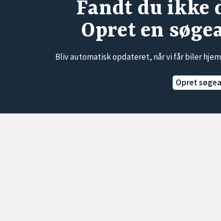
Fandt du ikke 
Opret en søge
Bliv automatisk opdateret, når vi får biler hjem
Opret søge