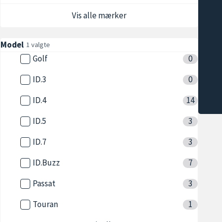
Vis alle mærker
Model
1 valgte
Golf
0
ID.3
0
ID.4
14
ID.5
3
ID.7
3
ID.Buzz
7
Passat
3
Touran
1