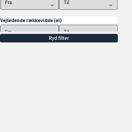
Vejledende rækkevidde (el)
Ryd filter
Farve
Drivhjul
Antal døre
Tilkoblingsvægt m. bremser
(min.)
Alle
Min. 600 kg
Min. 700 kg
Åbningstider
Sa