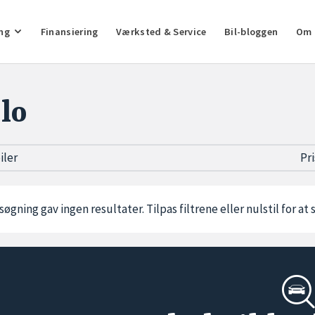
ng
Finansiering
Værksted & Service
Bil-bloggen
Om 
lo
biler
Pr
søgning gav ingen resultater. Tilpas filtrene eller
nulstil
for at 