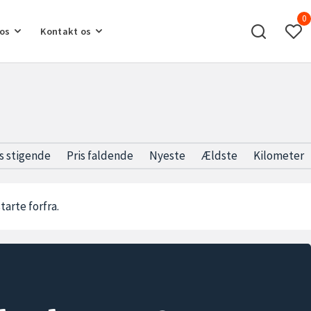
0
os
Kontakt os
is stigende
Pris faldende
Nyeste
Ældste
Kilometer
starte forfra.