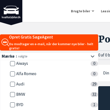
Brugte biler
Leasi
Po
Opret Gratis SøgeAgent
Du modtager en e-mail, når der kommer nye biler - helt
gratis!
0 af 0 
Mærke
1 valgte
Aiways
0
Din 
Alfa Romeo
0
Audi
29
BMW
32
BYD
1