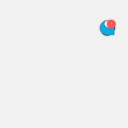
Vis åbningstider
Genveje