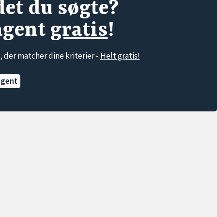
det du søgte?
agent
gratis
!
, der matcher dine kriterier -
Helt gratis!
agent