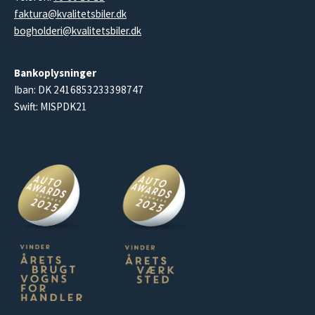
faktura@kvalitetsbiler.dk
bogholderi@kvalitetsbiler.dk
Bankoplysninger
Iban: DK 2416853233398747
Swift: MISPDK21