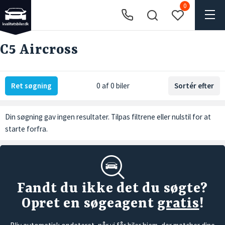
0
C5 Aircross
Ret søgning
0 af 0 biler
Sortér efter
Din søgning gav ingen resultater. Tilpas filtrene eller
nulstil
for at
starte forfra.
Fandt du ikke det du søgte?
Opret en søgeagent
gratis
!