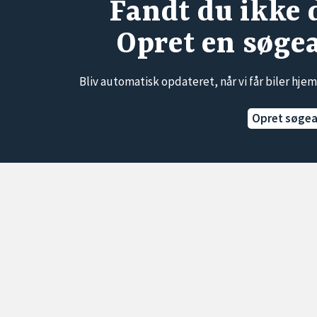
Fandt du ikke 
Opret en søge
Bliv automatisk opdateret, når vi får biler hjem
Opret søge