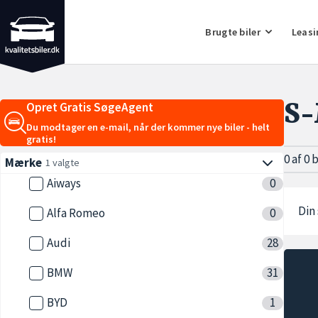
Brugte biler
Leasi
S
Opret Gratis SøgeAgent
Du modtager en e-mail, når der kommer nye biler - helt
gratis!
0 af 0 
Mærke
1 valgte
Aiways
0
Din 
Alfa Romeo
0
Audi
28
BMW
31
BYD
1