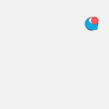
Vis åbningstider
Genveje