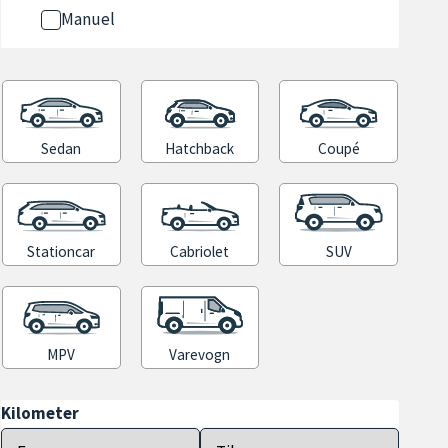
Manuel
Sedan
Hatchback
Coupé
Stationcar
Cabriolet
SUV
MPV
Varevogn
Kilometer