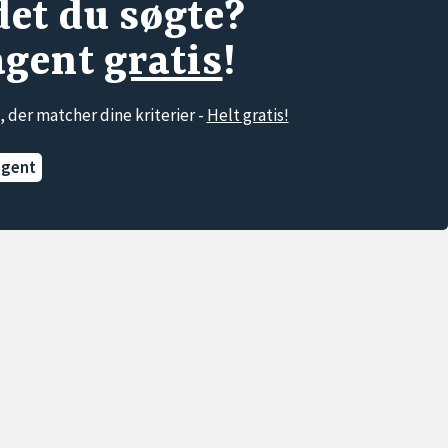
det du søgte?
agent
gratis
!
, der matcher dine kriterier -
Helt gratis!
agent