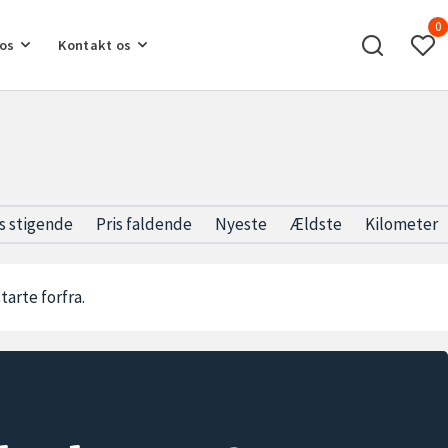
0
os
Kontakt os
is stigende
Pris faldende
Nyeste
Ældste
Kilometer
starte forfra.