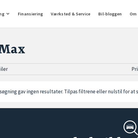
ng
Finansiering
Værksted & Service
Bil-bloggen
Om 
-Max
biler
Pr
søgning gav ingen resultater. Tilpas filtrene eller
nulstil
for at 