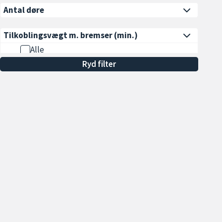
Antal døre
Tilkoblingsvægt m. bremser
(min.)
Alle
Ryd filter
Min. 600 kg
Min. 700 kg
Min. 800 kg
Min. 900 kg
Min. 1000 kg
Vis flere
Udstyr
Åbningstider
Sa