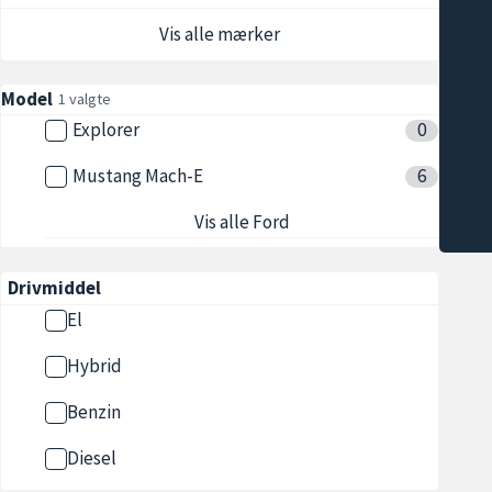
Vis alle mærker
Model
1 valgte
Explorer
0
Mustang Mach-E
6
Vis alle Ford
Drivmiddel
El
Hybrid
Benzin
Diesel