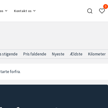
0
os
Kontakt os
is stigende
Pris faldende
Nyeste
Ældste
Kilometer
starte forfra.