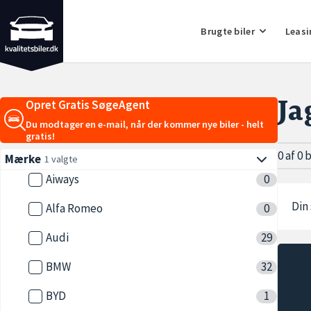
Brugte biler
Leasi
Ja
Opret Gratis SøgeAgent
Du modtager en e-mail, når der kommer nye biler - helt
gratis!
0 af 0 
Mærke
1 valgte
Aiways
0
Din 
Alfa Romeo
0
Audi
29
BMW
32
BYD
1