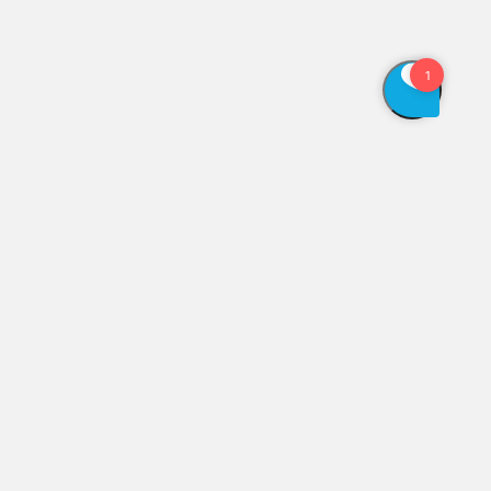
Vis åbningstider
Genveje