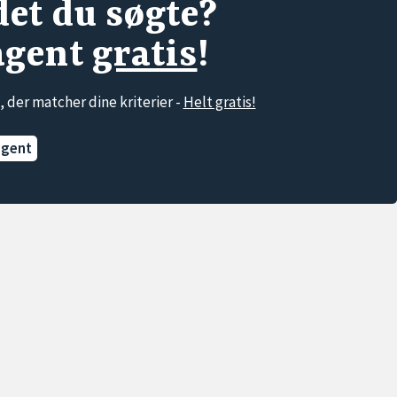
det du søgte?
agent
gratis
!
, der matcher dine kriterier -
Helt gratis!
agent