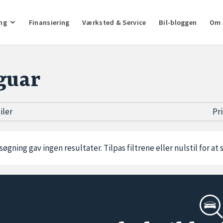
ng
Finansiering
Værksted & Service
Bil-bloggen
Om 
guar
biler
Pr
søgning gav ingen resultater. Tilpas filtrene eller
nulstil
for at 