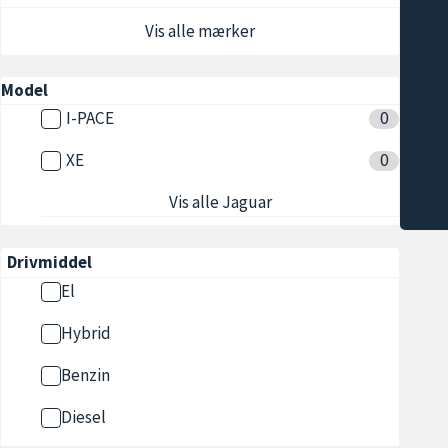
Vis alle mærker
Model
I-PACE
0
XE
0
Vis alle Jaguar
Drivmiddel
El
Hybrid
Benzin
Diesel