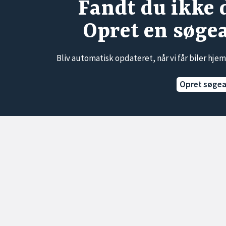
Fandt du ikke 
Opret en søge
Bliv automatisk opdateret, når vi får biler hjem
Opret søge