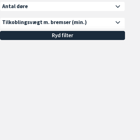
Antal døre
Tilkoblingsvægt m. bremser
(min.)
Alle
Ryd filter
Min. 600 kg
Min. 700 kg
Min. 800 kg
Min. 900 kg
Min. 1000 kg
Vis flere
Åbningstider
Sa
Udstyr
Hverdage 09.00 - 17.00
To