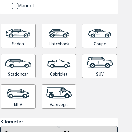
Manuel
Sedan
Hatchback
Coupé
Stationcar
Cabriolet
SUV
MPV
Varevogn
Kilometer