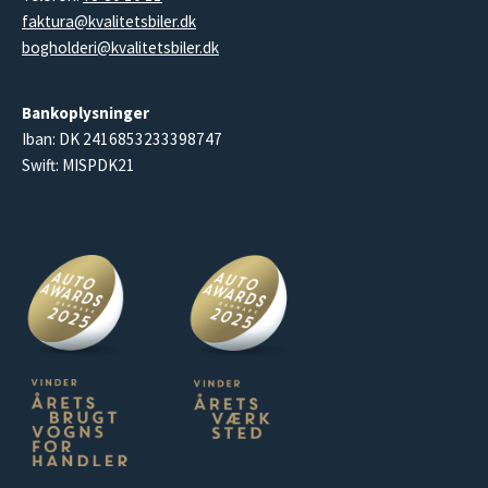
faktura@kvalitetsbiler.dk
bogholderi@kvalitetsbiler.dk
Bankoplysninger
Iban: DK 2416853233398747
Swift: MISPDK21