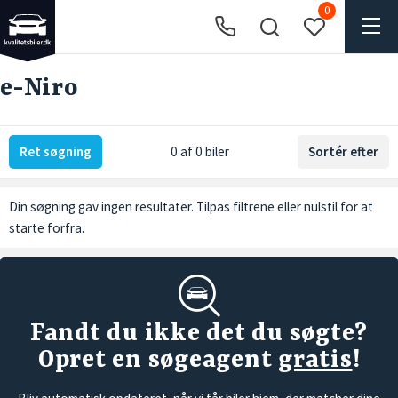
0
e-Niro
Ret søgning
0 af 0 biler
Sortér efter
Din søgning gav ingen resultater. Tilpas filtrene eller
nulstil
for at
starte forfra.
Fandt du ikke det du søgte?
Opret en søgeagent
gratis
!