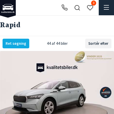
0
Rapid
Ret søgning
44 af 44 biler
Sortér efter