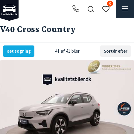
0
V40 Cross Country
Ret søgning
41 af 41 biler
Sortér efter