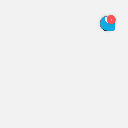
Vis åbningstider
Genveje