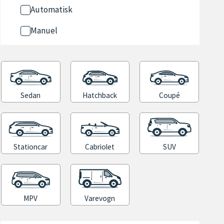
Automatisk
Manuel
Sedan
Hatchback
Coupé
Stationcar
Cabriolet
SUV
MPV
Varevogn