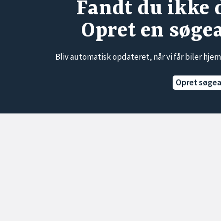
Fandt du ikke 
Opret en søge
Bliv automatisk opdateret, når vi får biler hjem
Opret søge