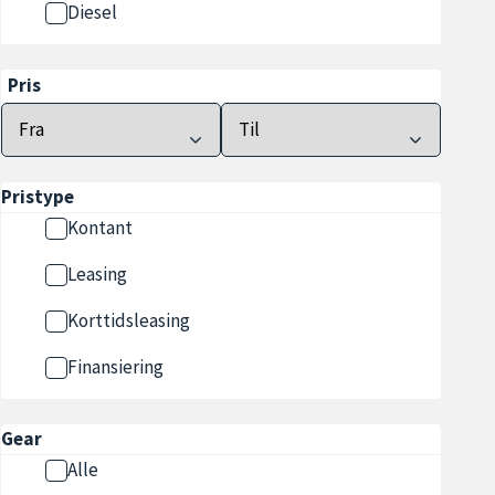
Diesel
Pris
Pristype
Kontant
Leasing
Korttidsleasing
Finansiering
Gear
Alle