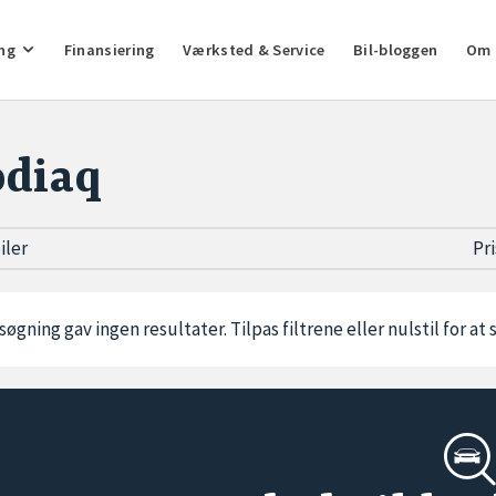
ng
Finansiering
Værksted & Service
Bil-bloggen
Om 
diaq
biler
Pr
søgning gav ingen resultater. Tilpas filtrene eller
nulstil
for at 