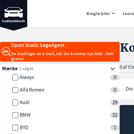
Brugte biler
Leasi
Ko
Opret Gratis SøgeAgent
Du modtager en e-mail, når der kommer nye biler - helt
gratis!
0 af 0 
Mærke
1 valgte
Aiways
0
Din 
Alfa Romeo
0
Audi
29
BMW
32
BYD
1