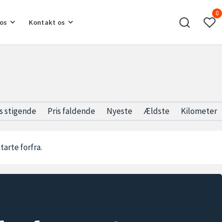
0
os
Kontakt os
is stigende
Pris faldende
Nyeste
Ældste
Kilometer
starte forfra.