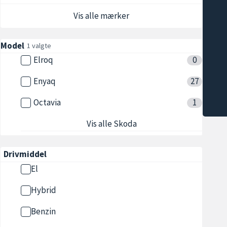
Vis alle mærker
Model
1 valgte
Elroq
0
Enyaq
27
Octavia
1
Vis alle Skoda
Drivmiddel
El
Hybrid
Benzin