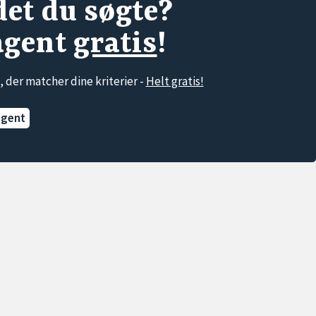
det du søgte?
agent
gratis
!
, der matcher dine kriterier -
Helt gratis!
agent