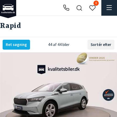
0
Rapid
Ret søgning
44 af 44 biler
Sortér efter