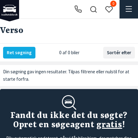
0
Verso
Ret søgning
0 af 0 biler
Sortér efter
Din søgning gav ingen resultater. Tilpas filtrene eller
nulstil
for at
starte forfra.
Fandt du ikke det du søgte?
Opret en søgeagent
gratis
!