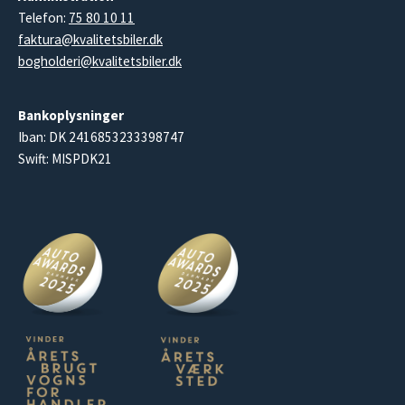
Telefon:
75 80 10 11
faktura@kvalitetsbiler.dk
bogholderi@kvalitetsbiler.dk
Bankoplysninger
Iban: DK 2416853233398747
Swift: MISPDK21