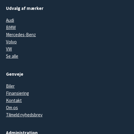
Udvalg af mærker
Audi
BMW
Mercedes-Benz
Volvo
VW
Se alle
Genveje
Biler
Finansiering
Kontakt
Om os
Tilmeld nyhedsbrev
Administration