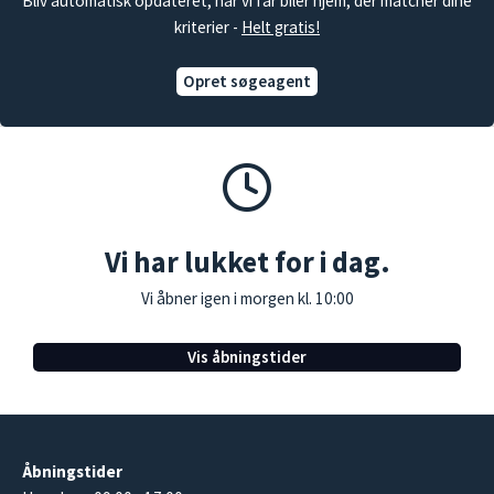
Bliv automatisk opdateret, når vi får biler hjem, der matcher dine
kriterier -
Helt gratis!
Opret søgeagent
Vi har lukket for i dag.
Vi åbner igen i morgen kl. 10:00
Vis åbningstider
Åbningstider