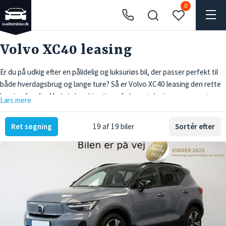
0
Volvo XC40 leasing
Er du på udkig efter en pålidelig og luksuriøs bil, der passer perfekt til
både hverdagsbrug og lange ture? Så er Volvo XC40 leasing den rette
løsning for dig. Med sin kombination af elegant design, avanceret
Læs mere
teknologi og høj sikkerhed, får du en bil, der opfylder alle dine behov.
Volvo XC40 er kendt for sin komfort og stil, hvilket gør den ideel til
Ret søgning
19 af 19 biler
Sortér efter
både bykørsel og længere køreture. Hos Kvalitetsbiler.dk tilbyder vi
fleksible leasingaftaler, der gør det nemt og bekvemt at lease en XC40.
Vores erfaring og dedikation til kundetilfredshed sikrer, at du får den
bedste service og de bedste betingelser, når du vælger at lease din
Volvo XC40 hos os. Vi har et bredt udvalg af brugte kvalitetsbiler og
tilbyder skræddersyede leasingaftaler, så du kan finde den perfekte
løsning, der passer til dine individuelle behov og budget.