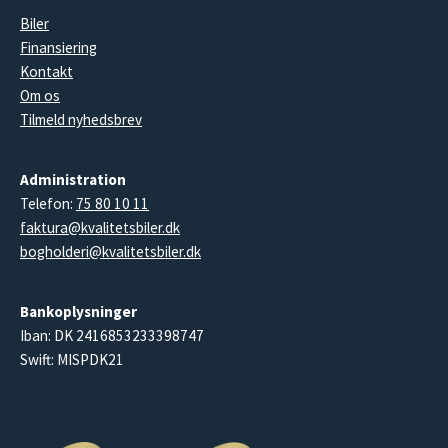
Biler
Finansiering
Kontakt
Om os
Tilmeld nyhedsbrev
Administration
Telefon:
75 80 10 11
faktura@kvalitetsbiler.dk
bogholderi@kvalitetsbiler.dk
Bankoplysninger
Iban: DK 2416853233398747
Swift: MISPDK21