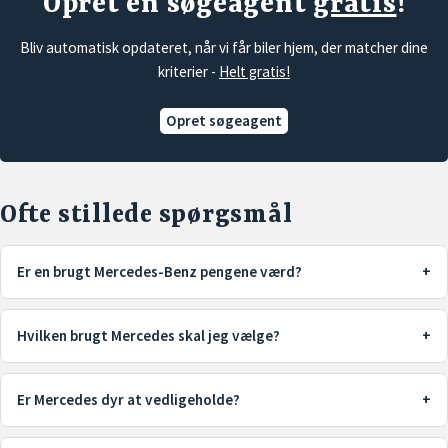
Opret en søgeagent
gratis
!
Bliv automatisk opdateret, når vi får biler hjem, der matcher dine
kriterier -
Helt gratis!
Opret søgeagent
Ofte stillede spørgsmål
Er en brugt Mercedes-Benz pengene værd?
Ja. En brugt Mercedes-Benz er et populært valg, hvis du ønsker
høj komfort, avanceret teknologi og premium kvalitet til en
Hvilken brugt Mercedes skal jeg vælge?
lavere pris end en fabriksny bil. Mange modeller holder desuden
Det afhænger af dit behov og budget. Kvalitetsbiler.dk kan
gensalgsværdien godt.
rådgive dig om at vælge den Mercedes, der passer bedst til dine
Er Mercedes dyr at vedligeholde?
ønsker og behov.
Service og reservedele kan være dyrere end hos mange