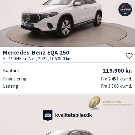
Køb brugt Mercedes her
Klar til at skifte den gamle vogn ud med en flot Mercedes? Eller blot
opgradere din Mercedes til en nyere og flottere model?
Kvalitetsbiler.dk har mere end 40 års erfaring med at handle brugte
biler. Hos os kan du altid regne med at købe en brugt bil i god stand.
Hvis du ikke tror på os, kan du tjekke vores 5 stjerner på Trustpilot.
Mercedes-Benz EQA 250
EL 190HK 5d Aut., 2022, 106.000 km.
219.900 kr.
Kontant
Finansiering
Fra 2.451 kr./md.
Leasing
Fra 3.500 kr./md.